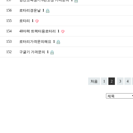
157
영진고속쟁기 8련고상 가격문의
1
156
로타리경운날
1
155
로타리
1
154
48마력 트랙터용로터리
1
153
로터리가격문의해요
1
152
구굴기 가격문의
1
처음
1
2
3
4