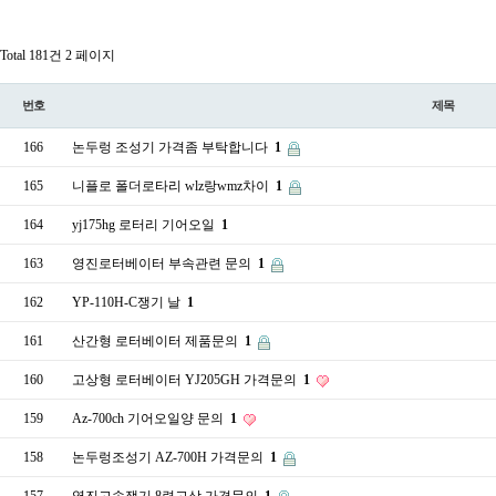
Total 181건
2 페이지
번호
제목
166
논두렁 조성기 가격좀 부탁합니다
1
165
니플로 폴더로타리 wlz랑wmz차이
1
164
yj175hg 로터리 기어오일
1
163
영진로터베이터 부속관련 문의
1
162
YP-110H-C쟁기 날
1
161
산간형 로터베이터 제품문의
1
160
고상형 로터베이터 YJ205GH 가격문의
1
159
Az-700ch 기어오일양 문의
1
158
논두렁조성기 AZ-700H 가격문의
1